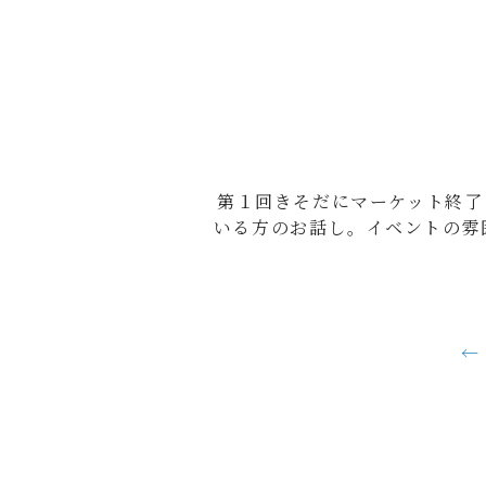
第１回きそだにマーケット終了
いる方のお話し。イベントの雰
←