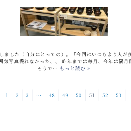
しました（自分にとっての）。「今回はいつもより人が
囲気写真撮れなかった、、 昨年までは毎月、今年は隔月
そうで…
もっと読む »
1
2
3
…
48
49
50
51
52
53