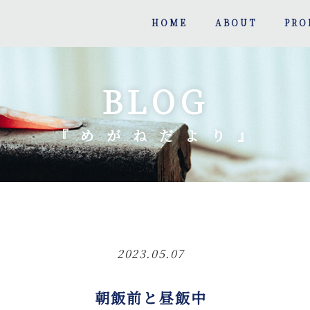
HOME
ABOUT
PRO
BLOG
『 め が ね だ よ り 』
2023.05.07
朝飯前と昼飯中